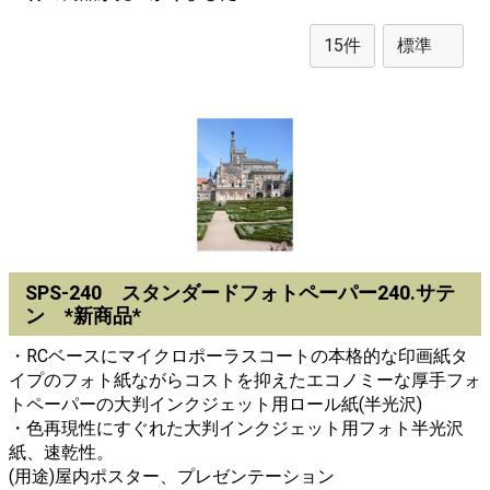
SPS-240 スタンダードフォトペーパー240.サテ
ン *新商品*
・RCベースにマイクロポーラスコートの本格的な印画紙タ
イプのフォト紙ながらコストを抑えたエコノミーな厚手フォ
トペーパーの大判インクジェット用ロール紙(半光沢)
・色再現性にすぐれた大判インクジェット用フォト半光沢
紙、速乾性。
(用途)屋内ポスター、プレゼンテーション