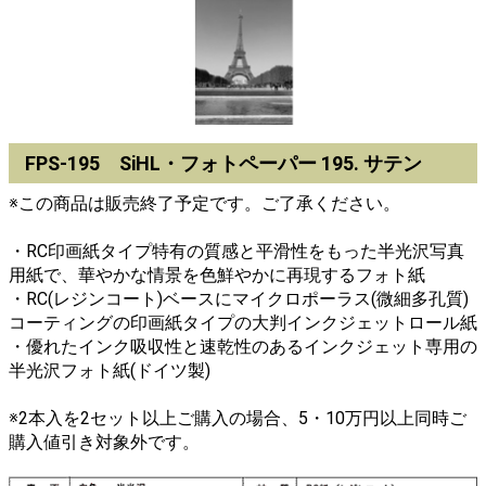
FPS-195 SiHL・フォトペーパー 195. サテン
※この商品は販売終了予定です。ご了承ください。
・RC印画紙タイプ特有の質感と平滑性をもった半光沢写真
用紙で、華やかな情景を色鮮やかに再現するフォト紙
・RC(レジンコート)ベースにマイクロポーラス(微細多孔質)
コーティングの印画紙タイプの大判インクジェットロール紙
・優れたインク吸収性と速乾性のあるインクジェット専用の
半光沢フォト紙(ドイツ製)
※2本入を2セット以上ご購入の場合、5・10万円以上同時ご
購入値引き対象外です。