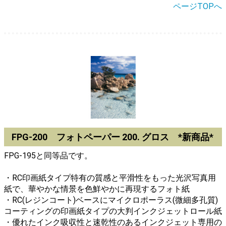
ページTOPへ
FPG-200 フォトペーパー 200. グロス *新商品*
FPG-195と同等品です。
・RC印画紙タイプ特有の質感と平滑性をもった光沢写真用
紙で、華やかな情景を色鮮やかに再現するフォト紙
・RC(レジンコート)ベースにマイクロポーラス(微細多孔質)
コーティングの印画紙タイプの大判インクジェットロール紙
・優れたインク吸収性と速乾性のあるインクジェット専用の