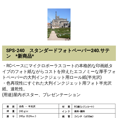
SPS-240 スタンダードフォトペーパー240.サテ
ン *新商品*
・RCベースにマイクロポーラスコートの本格的な印画紙タ
イプのフォト紙ながらコストを抑えたエコノミーな厚手フォ
トペーパーの大判インクジェット用ロール紙(半光沢)
・色再現性にすぐれた大判インクジェット用フォト半光沢
紙、速乾性。
(用途)屋内ポスター、プレゼンテーション