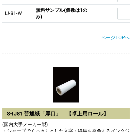
無料サンプル(個数は1の
IJ-81-W
み)
ページTOPへ
S-IJ81 普通紙「厚口」 【卓上用ロール】
(国内大手メーカー製)
・シャープでくっきりとした文字・線描を発色するインクジ