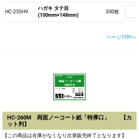
ハガキ タテ目
HC-255HV
300枚
(100mm×148mm)
ページTOPへ
HC-260M 両面ノーコート紙「特厚口」 【カ
ット判】
【この商品は在庫がなくなり次第販売終了となります】