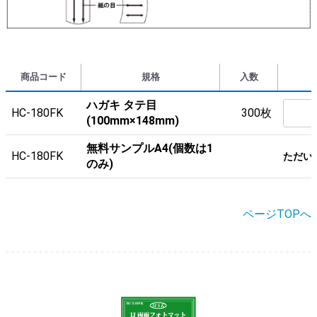
商品コード
規格
入数
ハガキ タテ目
HC-180FK
300枚
(100mm×148mm)
無料サンプルA4(個数は1
HC-180FK
ただい
のみ)
ページTOPへ