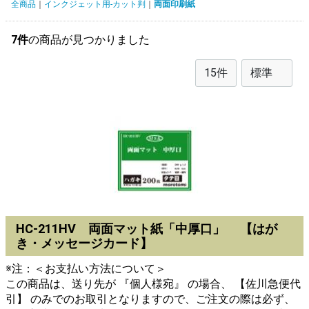
全商品
インクジェット用-カット判
両面印刷紙
7件
の商品が見つかりました
HC-211HV 両面マット紙「中厚口」 【はが
き・メッセージカード】
※注：＜お支払い方法について＞
この商品は、送り先が 『個人様宛』 の場合、 【佐川急便代
引】 のみでのお取引となりますので、ご注文の際は必ず、