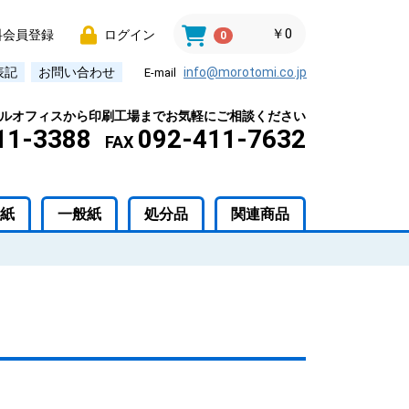
￥0
料会員登録
ログイン
0
表記
お問い合わせ
info@morotomi.co.jp
E-mail
ルオフィスから印刷工場までお気軽にご相談ください
11-3388
092-411-7632
FAX
紙
一般紙
処分品
関連商品