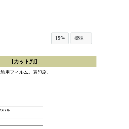
手」 【カット判】
電飾用フィルム。表印刷。
。