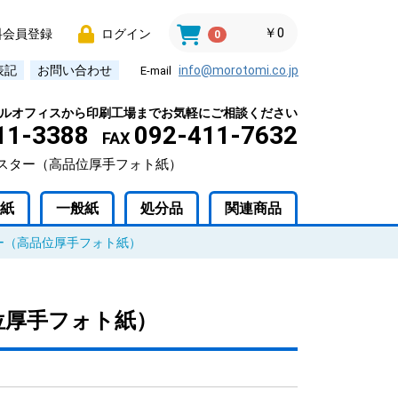
￥0
料会員登録
ログイン
0
表記
お問い合わせ
info@morotomi.co.jp
E-mail
ルオフィスから印刷工場までお気軽にご相談ください
11-3388
092-411-7632
FAX
ラスター（高品位厚手フォト紙）
紙
一般紙
処分品
関連商品
ー（高品位厚手フォト紙）
位厚手フォト紙）