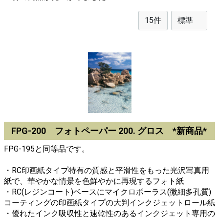
FPG-200 フォトペーパー 200. グロス *新商品*
FPG-195と同等品です。
・RC印画紙タイプ特有の質感と平滑性をもった光沢写真用
紙で、華やかな情景を色鮮やかに再現するフォト紙
・RC(レジンコート)ベースにマイクロポーラス(微細多孔質)
コーティングの印画紙タイプの大判インクジェットロール紙
・優れたインク吸収性と速乾性のあるインクジェット専用の