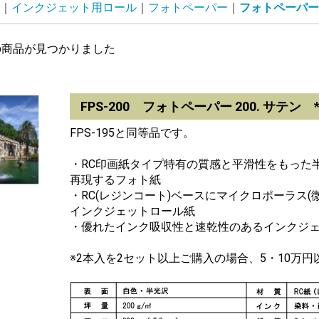
インクジェット用ロール
フォトペーパー
フォトペーパー
の商品が見つかりました
FPS-200 フォトペーパー 200. サテン 
FPS-195と同等品です。
・RC印画紙タイプ特有の質感と平滑性をもった
再現するフォト紙
・RC(レジンコート)ベースにマイクロポーラス
インクジェットロール紙
・優れたインク吸収性と速乾性のあるインクジ
※2本入を2セット以上ご購入の場合、5・10万