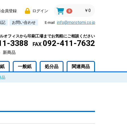
￥0
料会員登録
ログイン
0
表記
お問い合わせ
info@morotomi.co.jp
E-mail
ルオフィスから印刷工場までお気軽にご相談ください
11-3388
092-411-7632
FAX
）新商品
紙
一般紙
処分品
関連商品
商品