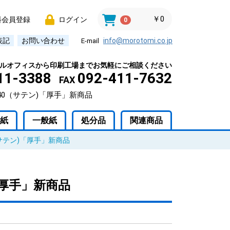
￥0
料会員登録
ログイン
0
表記
お問い合わせ
info@morotomi.co.jp
E-mail
ルオフィスから印刷工場までお気軽にご相談ください
11-3388
092-411-7632
FAX
0（サテン)「厚手」新商品
紙
一般紙
処分品
関連商品
サテン)「厚手」新商品
厚手」新商品