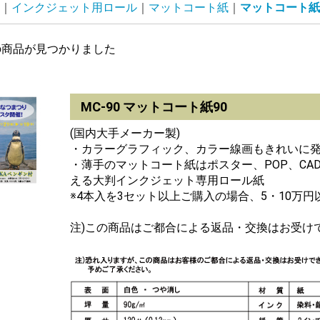
インクジェット用ロール
マットコート紙
マットコート紙9
の商品が見つかりました
MC-90 マットコート紙90
(国内大手メーカー製)
・カラーグラフィック、カラー線画もきれいに
・薄手のマットコート紙はポスター、POP、C
える大判インクジェット専用ロール紙
※4本入を3セット以上ご購入の場合、5・10万
注)この商品はご都合による返品・交換はお受け