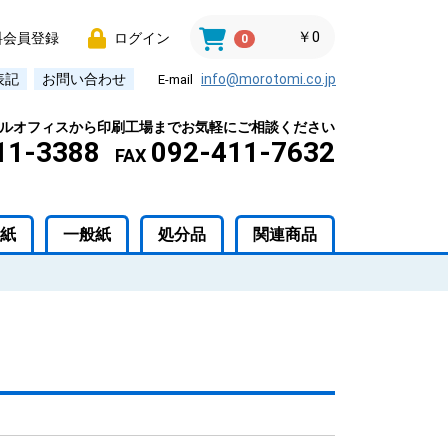
￥0
料会員登録
ログイン
0
表記
お問い合わせ
info@morotomi.co.jp
E-mail
ルオフィスから印刷工場までお気軽にご相談ください
11-3388
092-411-7632
FAX
紙
一般紙
処分品
関連商品