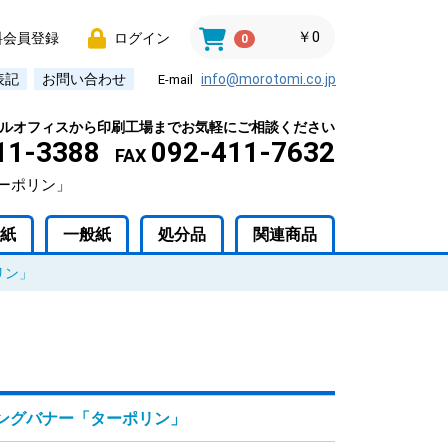
￥0
料会員登録
ログイン
0
表記
お問い合わせ
info@morotomi.co.jp
E-mail
ルオフィスから印刷工場までお気軽にご相談ください
11-3388
092-411-7632
FAX
ーポリン」
紙
一般紙
処分品
関連商品
リン」
ングバナー「ターポリン」