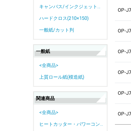
キャンバス/インクジェットロール紙
OP-J
ハードクロス(210×150)
一般紙/カット判
OP-J
一般紙
OP-J
<全商品>
OP-J
上質ロール紙(模造紙)
OP-J
関連商品
<全商品>
OP-J
ヒートカッター・パワーコントローラー