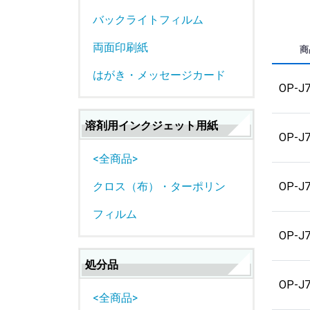
バックライトフィルム
両面印刷紙
商
はがき・メッセージカード
OP-J
溶剤用インクジェット用紙
OP-J
<全商品>
OP-J
クロス（布）・ターポリン
フィルム
OP-J
処分品
OP-J
<全商品>