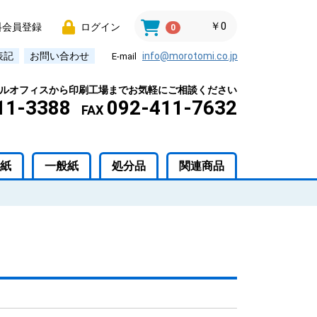
￥0
料会員登録
ログイン
0
表記
お問い合わせ
info@morotomi.co.jp
E-mail
ルオフィスから印刷工場までお気軽にご相談ください
11-3388
092-411-7632
FAX
紙
一般紙
処分品
関連商品