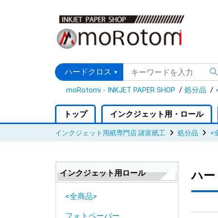
moRotomi - INKJET PAPER SHOP
処分品
トップ
インクジェット用・ロール
インクジェット用紙専門店 諸富紙工
処分品
<
インクジェット用ロール
ハ
<全商品>
フォトペーパー