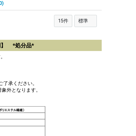
)
判】 *処分品*
す。
ご了承ください。
対象外となります。