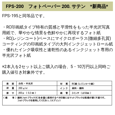
FPS-200 フォトペーパー 200. サテン *新商品*
FPS-195と同等品です。
・RC印画紙タイプ特有の質感と平滑性をもった半光沢写真
用紙で、華やかな情景を色鮮やかに再現するフォト紙
・RC(レジンコート)ベースにマイクロポーラス(微細多孔質)
コーティングの印画紙タイプの大判インクジェットロール紙
・優れたインク吸収性と速乾性のあるインクジェット専用の
半光沢フォト紙
※2本入を2セット以上ご購入の場合、5・10万円以上同時ご
購入値引き対象外です。