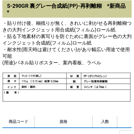
S-290GR 裏グレー合成紙(PP)-再剥離糊 *新商品
*
・貼り付け後、糊残りが無く、きれいに剥がせる再剥離糊つ
きの大判インクジェット用合成紙(フィルム)ロール紙
・貼る下地素材の裏写りを防ぐために裏面がグレー色の大判
インクジェット合成紙(フィルム)ロール紙
・耐水性(雨天時は避けてください)があり幅広い用途で使用
可能
(用途)パネル貼りポスター、案内看板、ラベル
商品コード
規格
入数