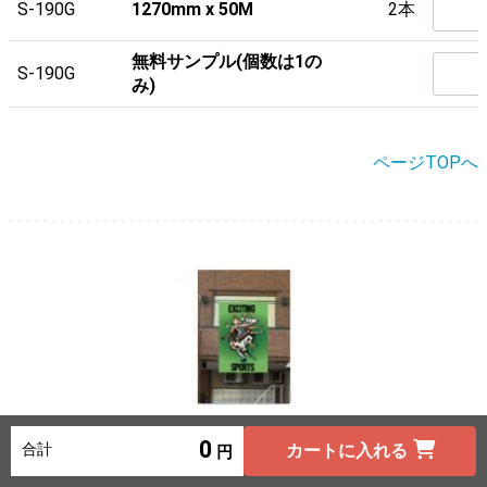
S-190G
1270mm x 50M
2本
無料サンプル(個数は1の
S-190G
み)
ページTOPへ
C-190B 防炎クロス *新商品*
0
合計
カートに入れる
・大判インクジェット用ポリエステル防炎クロス(布)ロール