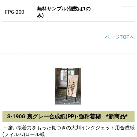
無料サンプル(個数は1の
FPG-200
み)
ページTOPへ
S-190G 裏グレー合成紙(PP)-強粘着糊 *新商品*
・強い接着力をもった糊つきの大判インクジェット用合成紙
(フィルム)ロール紙