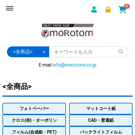
Menu
0
E-mail
info@morotomi.co.jp
<全商品>
フォトペーパー
マットコート紙
クロス(布)・ターポリン
CAD・普通紙
フィルム(合成紙・PET)
バックライトフィルム