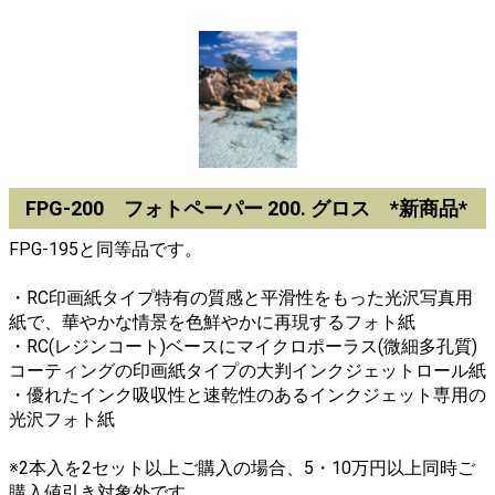
FPG-200 フォトペーパー 200. グロス *新商品*
FPG-195と同等品です。
・RC印画紙タイプ特有の質感と平滑性をもった光沢写真用
紙で、華やかな情景を色鮮やかに再現するフォト紙
・RC(レジンコート)ベースにマイクロポーラス(微細多孔質)
コーティングの印画紙タイプの大判インクジェットロール紙
・優れたインク吸収性と速乾性のあるインクジェット専用の
光沢フォト紙
※2本入を2セット以上ご購入の場合、5・10万円以上同時ご
購入値引き対象外です。