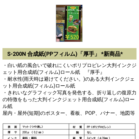
S-200N 合成紙(PPフィルム)「厚手」 *新商品*
・白い紙の風合いで破れにくいポリプロピレン大判インクジ
ェット用合成紙(フィルム)ロール紙 『厚手』
・耐水性(雨天時は避けてください。)のある大判インクジェ
ット用合成紙(フィルム)ロール紙
・きれいなグラフィック写真を発色する、折り返しの復原力
の特徴をもった大判インクジェット用合成紙(フィルム)ロー
ル紙
屋内・屋外(短期)のポスター、看板、POP、バナー、地図等