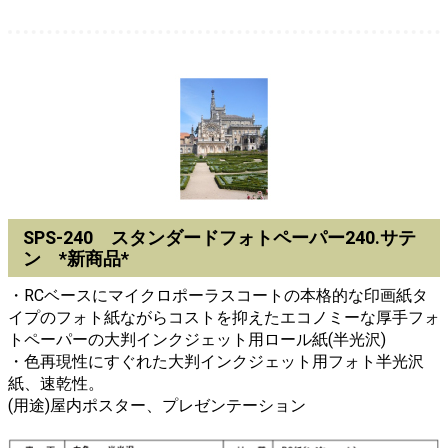
SPS-240 スタンダードフォトペーパー240.サテ
ン *新商品*
・RCベースにマイクロポーラスコートの本格的な印画紙タ
イプのフォト紙ながらコストを抑えたエコノミーな厚手フォ
トペーパーの大判インクジェット用ロール紙(半光沢)
・色再現性にすぐれた大判インクジェット用フォト半光沢
紙、速乾性。
(用途)屋内ポスター、プレゼンテーション